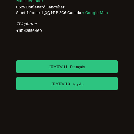
Mosquée Badr
8625 Boulevard Langelier
Saint-Léonard
,
QC
H1P 2C6
Canada
+ Google Map
Téléphone
+15142556460
JUMU’AH 1- Français
JUMU’AH 3- بالعربية