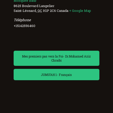
Mosquée Badr
8625 Boulevard Langelier
Saint-Léonard
,
QC
H1P 2C6
Canada
+ Google Map
Téléphone
+15142556460
Mes premiers pas vers la Foi- Dr.Mohamed Aziz
Chraibi
JUMU’AH 1- Français