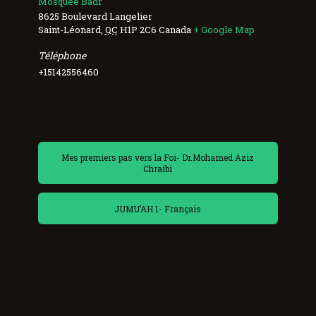
Mosquée Badr
8625 Boulevard Langelier
Saint-Léonard
,
QC
H1P 2C6
Canada
+ Google Map
Téléphone
+15142556460
Mes premiers pas vers la Foi- Dr.Mohamed Aziz
Chraibi
JUMU’AH 1- Français