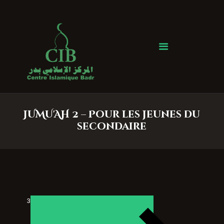
Centre Islamique Badr
Accueil
À propos
Heures de Prière
Événements
JUMU'AH 2 – Pour les jeunes du
Services
secondaire
Faire un don
Contactez-nous
3