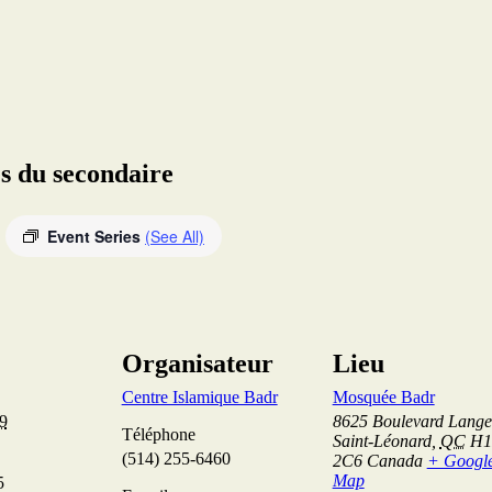
s du secondaire
Event Series
(See All)
Organisateur
Lieu
Centre Islamique Badr
Mosquée Badr
29
8625 Boulevard Langel
Téléphone
Saint-Léonard
,
QC
H1
(514) 255-6460
2C6
Canada
+ Googl
Map
5