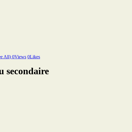
ee All)
0
Views
0
Likes
u secondaire