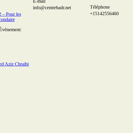
E-mail
Téléphone
info@centrebadr.net
+15142556460
– Pour les
condaire
’Évènement:
ed Aziz Chraibi