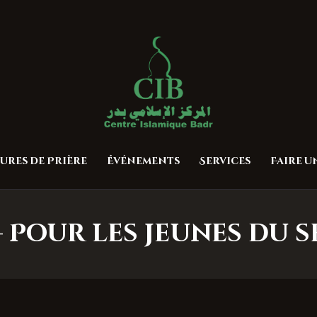
Accueil
À propos
Centre Islamique Badr
Heures de Prière
Événements
Services
ures de Prière
Événements
Services
Faire 
Faire un don
Contactez-nous
– Pour les jeunes du