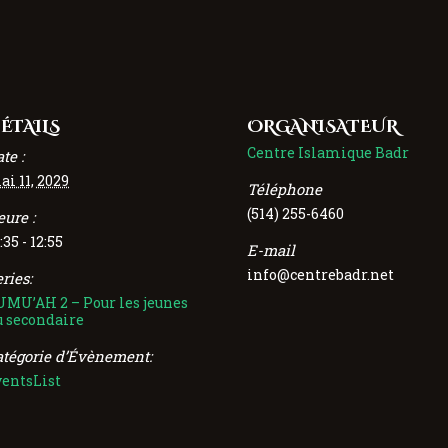
ÉTAILS
ORGANISATEUR
Centre Islamique Badr
te :
ai 11, 2029
Téléphone
(514) 255-6460
eure :
:35 - 12:55
E-mail
info@centrebadr.net
ries:
UMU’AH 2 – Pour les jeunes
u secondaire
atégorie d’Évènement:
ventsList