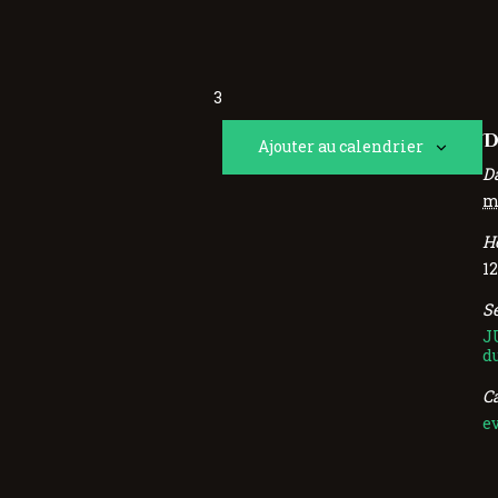
3
D
Ajouter au calendrier
Da
m
H
12
Se
J
d
C
e