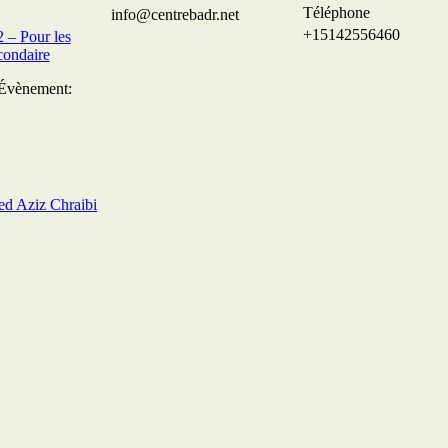
Téléphone
info@centrebadr.net
+15142556460
– Pour les
condaire
’Évènement:
ed Aziz Chraibi