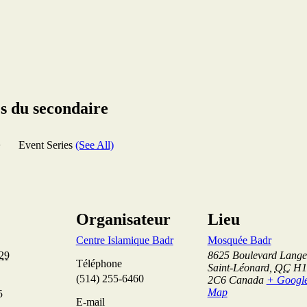
s du secondaire
5
Event Series
(See All)
Organisateur
Lieu
Centre Islamique Badr
Mosquée Badr
029
8625 Boulevard Langel
Téléphone
Saint-Léonard
,
QC
H1
(514) 255-6460
2C6
Canada
+ Googl
Map
5
E-mail