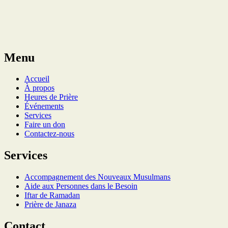
Menu
Accueil
À propos
Heures de Prière
Événements
Services
Faire un don
Contactez-nous
Services
Accompagnement des Nouveaux Musulmans
Aide aux Personnes dans le Besoin
Iftar de Ramadan
Prière de Janaza
Contact