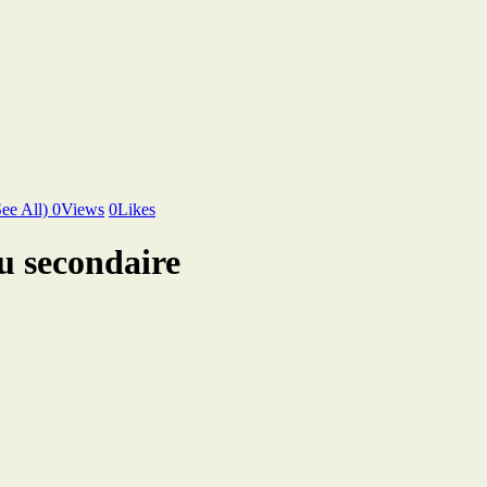
See All)
0
Views
0
Likes
u secondaire