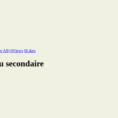
e All)
0
Views
0
Likes
u secondaire