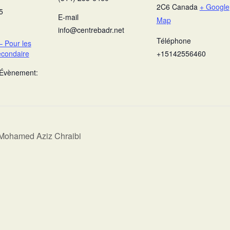
2C6
Canada
+ Google
5
E-mail
Map
info@centrebadr.net
Téléphone
 Pour les
econdaire
+15142556460
’Évènement:
.Mohamed Aziz Chraibi