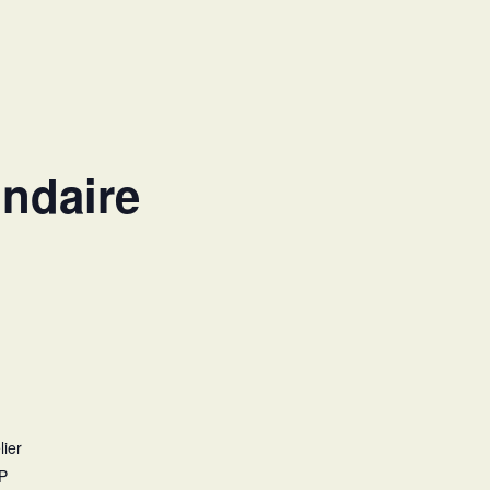
ndaire
ier
P