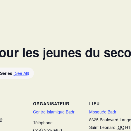
ur les jeunes du seco
 Series
(See All)
ORGANISATEUR
LIEU
Centre Islamique Badr
Mosquée Badr
29
8625 Boulevard Langel
Téléphone
Saint-Léonard
,
QC
H1
(514) 255-6460