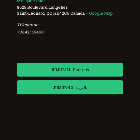
Mosquée Badr
8625 Boulevard Langelier
Saint-Léonard
,
QC
H1P 2C6
Canada
+ Google Map
Téléphone
+15142556460
JUMU’AH 1- Français
JUMU’AH 3- بالعربية