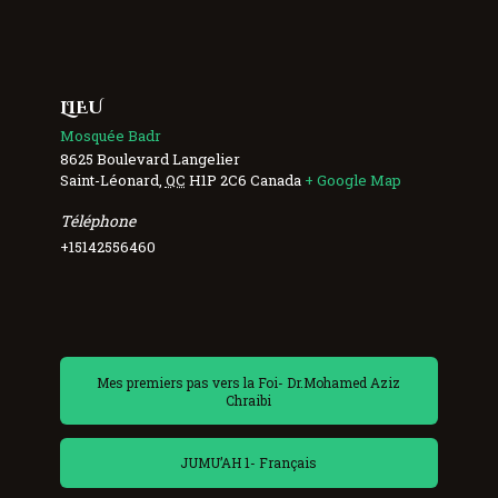
LIEU
Mosquée Badr
8625 Boulevard Langelier
Saint-Léonard
,
QC
H1P 2C6
Canada
+ Google Map
Téléphone
+15142556460
Mes premiers pas vers la Foi- Dr.Mohamed Aziz
Chraibi
JUMU’AH 1- Français