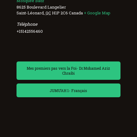
Mosquée Badr
8625 Boulevard Langelier
Saint-Léonard
,
QC
H1P 2C6
Canada
+ Google Map
Téléphone
+15142556460
Mes premiers pas vers la Foi- Dr.Mohamed Aziz
Chraibi
JUMU’AH 1- Français