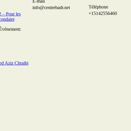
E-mail
Téléphone
info@centrebadr.net
+15142556460
– Pour les
condaire
’Évènement:
ed Aziz Chraibi