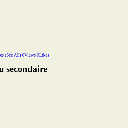
ies
(See All)
0
Views
0
Likes
u secondaire