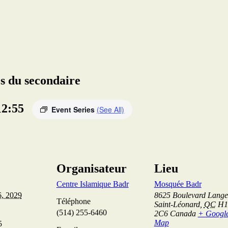
s du secondaire
12:55
Event Series
(See All)
Organisateur
Lieu
Centre Islamique Badr
Mosquée Badr
6, 2029
8625 Boulevard Langel
Téléphone
Saint-Léonard
,
QC
H1
(514) 255-6460
2C6
Canada
+ Googl
Map
5