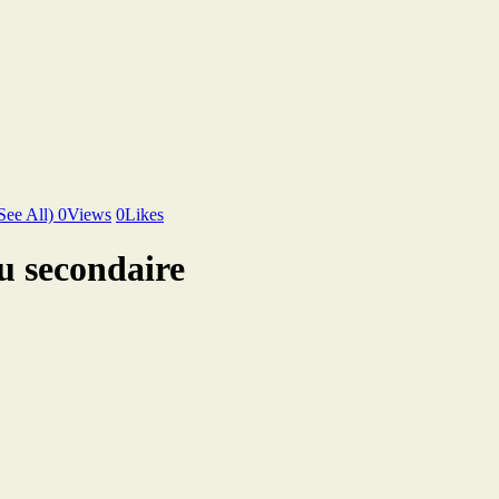
See All)
0
Views
0
Likes
u secondaire