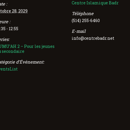
Centre Islamique Badr
te :
tobre 28, 2029
Téléphone
(514) 255-6460
eure :
:35 - 12:55
E-mail
info@centrebadr.net
ries:
UMU’AH 2 – Pour les jeunes
u secondaire
atégorie d’Évènement:
ventsList