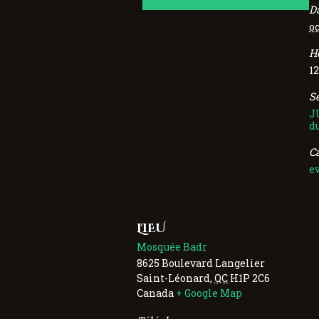
Da
oc
H
12
Se
J
d
C
e
LIEU
Mosquée Badr
8625 Boulevard Langelier
Saint-Léonard
,
QC
H1P 2C6
Canada
+ Google Map