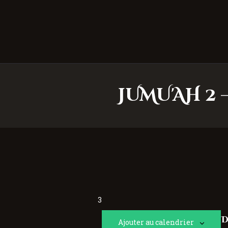
JUMU'AH 2 
3
D
Ajouter au calendrier