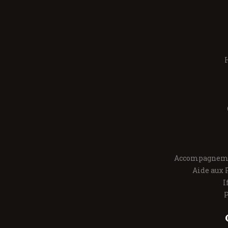
H
Accompagneme
Aide aux 
I
P