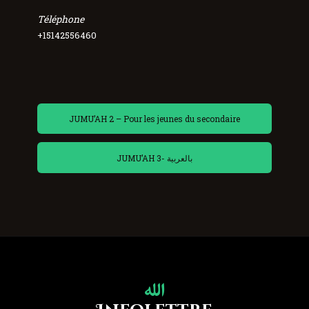
Téléphone
+15142556460
JUMU’AH 2 – Pour les jeunes du secondaire
JUMU’AH 3- بالعربية