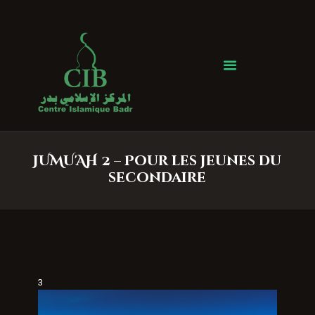
Centre Islamique Badr
Accueil
À propos
Heures de Prière
Événements
JUMU'AH 2 – Pour les jeunes du
Services
secondaire
Faire un don
Contactez-nous
3