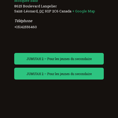
Mosquée Badr
8625 Boulevard Langelier
Saint-Léonard
,
QC
H1P 2C6
Canada
+ Google Map
Téléphone
+15142556460
JUMU’AH 2 – Pour les jeunes du secondaire
JUMU’AH 2 – Pour les jeunes du secondaire