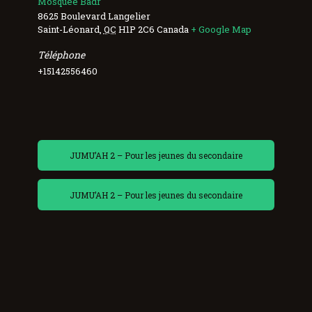
Mosquée Badr
8625 Boulevard Langelier
Saint-Léonard
,
QC
H1P 2C6
Canada
+ Google Map
Téléphone
+15142556460
JUMU’AH 2 – Pour les jeunes du secondaire
JUMU’AH 2 – Pour les jeunes du secondaire