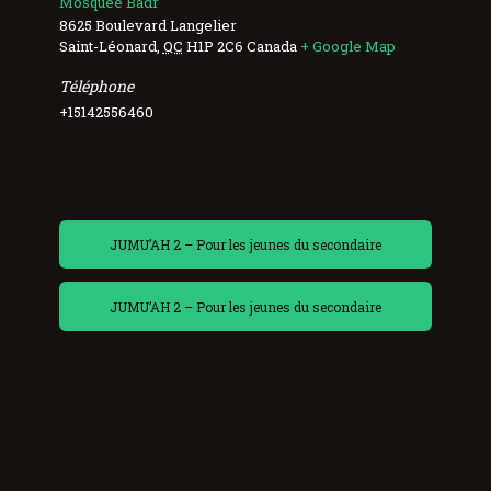
Mosquée Badr
8625 Boulevard Langelier
Saint-Léonard
,
QC
H1P 2C6
Canada
+ Google Map
Téléphone
+15142556460
JUMU’AH 2 – Pour les jeunes du secondaire
JUMU’AH 2 – Pour les jeunes du secondaire