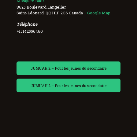
Mosquée Badr
8625 Boulevard Langelier
Saint-Léonard
,
QC
H1P 2C6
Canada
+ Google Map
Téléphone
+15142556460
JUMU’AH 2 – Pour les jeunes du secondaire
JUMU’AH 2 – Pour les jeunes du secondaire