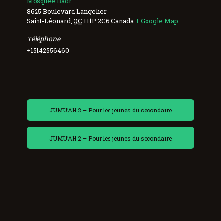
Mosquée Badr
8625 Boulevard Langelier
Saint-Léonard
,
QC
H1P 2C6
Canada
+ Google Map
Téléphone
+15142556460
JUMU’AH 2 – Pour les jeunes du secondaire
JUMU’AH 2 – Pour les jeunes du secondaire