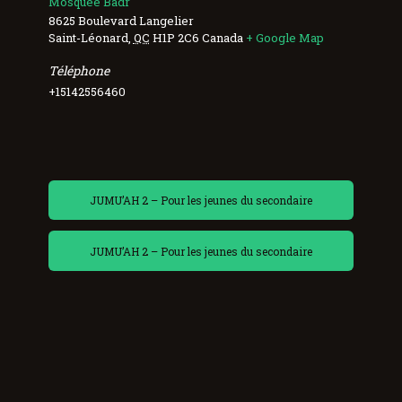
Mosquée Badr
8625 Boulevard Langelier
Saint-Léonard
,
QC
H1P 2C6
Canada
+ Google Map
Téléphone
+15142556460
JUMU’AH 2 – Pour les jeunes du secondaire
JUMU’AH 2 – Pour les jeunes du secondaire