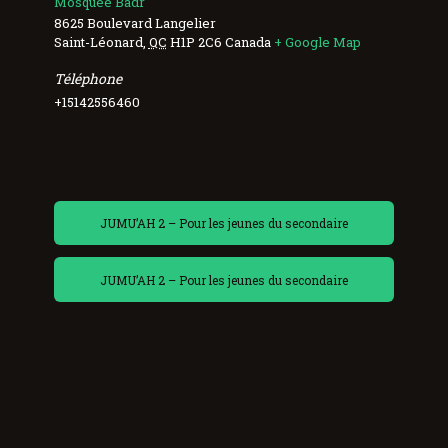
Mosquée Badr
8625 Boulevard Langelier
Saint-Léonard
,
QC
H1P 2C6
Canada
+ Google Map
Téléphone
+15142556460
JUMU’AH 2 – Pour les jeunes du secondaire
JUMU’AH 2 – Pour les jeunes du secondaire