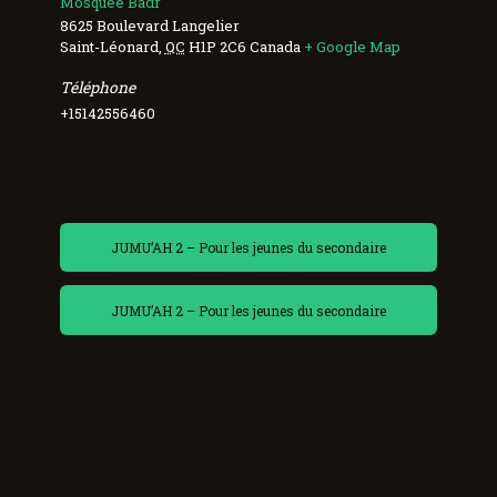
Mosquée Badr
8625 Boulevard Langelier
Saint-Léonard
,
QC
H1P 2C6
Canada
+ Google Map
Téléphone
+15142556460
JUMU’AH 2 – Pour les jeunes du secondaire
JUMU’AH 2 – Pour les jeunes du secondaire