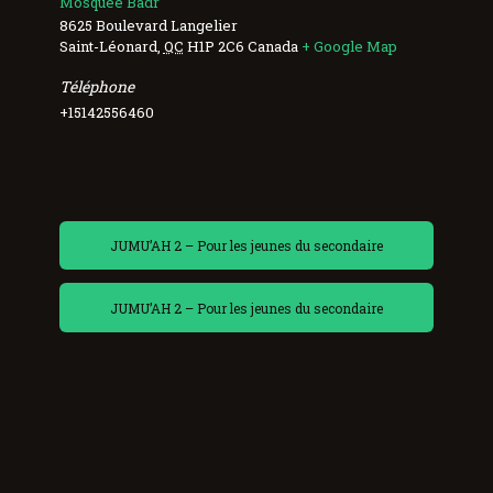
Mosquée Badr
8625 Boulevard Langelier
Saint-Léonard
,
QC
H1P 2C6
Canada
+ Google Map
Téléphone
+15142556460
JUMU’AH 2 – Pour les jeunes du secondaire
JUMU’AH 2 – Pour les jeunes du secondaire