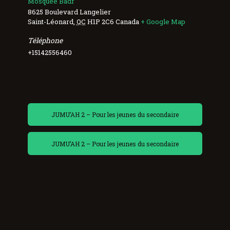
Mosquée Badr
8625 Boulevard Langelier
Saint-Léonard
,
QC
H1P 2C6
Canada
+ Google Map
Téléphone
+15142556460
JUMU’AH 2 – Pour les jeunes du secondaire
JUMU’AH 2 – Pour les jeunes du secondaire