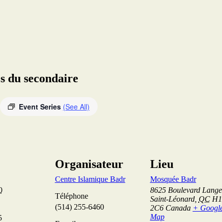
s du secondaire
Event Series
(See All)
Organisateur
Lieu
Centre Islamique Badr
Mosquée Badr
0
8625 Boulevard Langel
Téléphone
Saint-Léonard
,
QC
H1
(514) 255-6460
2C6
Canada
+ Googl
Map
5