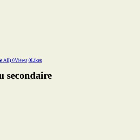
e All)
0
Views
0
Likes
u secondaire