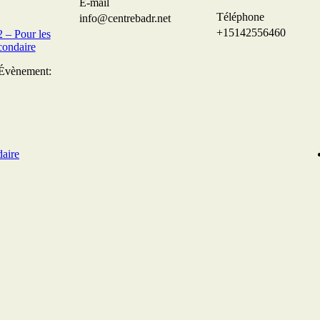
E-mail
Téléphone
info@centrebadr.net
+15142556460
– Pour les
condaire
’Évènement:
aire