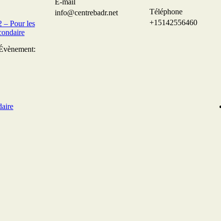
E-mail
Téléphone
info@centrebadr.net
+15142556460
– Pour les
condaire
’Évènement:
aire