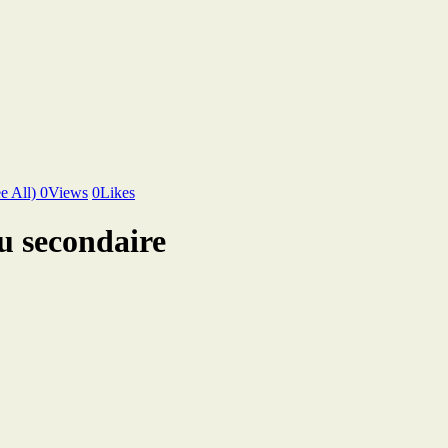
e All)
0
Views
0
Likes
u secondaire