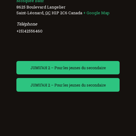
Mosquée Badr
8625 Boulevard Langelier
Saint-Léonard
,
QC
H1P 2C6
Canada
+ Google Map
Téléphone
+15142556460
JUMU’AH 2 – Pour les jeunes du secondaire
JUMU’AH 2 – Pour les jeunes du secondaire