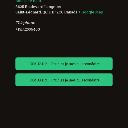
Mosquée Badr
8625 Boulevard Langelier
Saint-Léonard
,
QC
H1P 2C6
Canada
+ Google Map
Téléphone
+15142556460
JUMU’AH 2 – Pour les jeunes du secondaire
JUMU’AH 2 – Pour les jeunes du secondaire