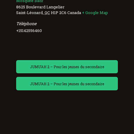
Mosquée Badr
8625 Boulevard Langelier
Saint-Léonard
,
QC
H1P 2C6
Canada
+ Google Map
Téléphone
+15142556460
JUMU’AH 2 – Pour les jeunes du secondaire
JUMU’AH 2 – Pour les jeunes du secondaire