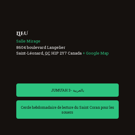
LIEU
Salle Mirage
8604 boulevard Langelier
Saint-Léonard
,
QC
H1P 2Y7
Canada
+ Google Map
JUMU’AH 3- بالعربية
Cercle hebdomadaire de lecture du Saint Coran pour les
souers