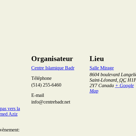
Organisateur
Lieu
Centre Islamique Badr
Salle Mirage
8604 boulevard Langeli
Téléphone
Saint-Léonard
,
QC
H1
(514) 255-6460
2Y7
Canada
+ Google
Map
E-mail
info@centrebadr.net
pas vers la
med Aziz
Évènement: