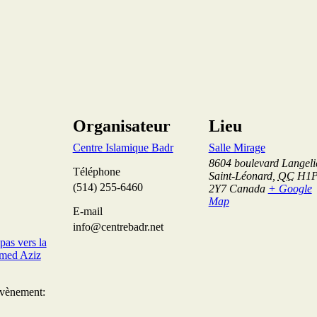
Organisateur
Lieu
Centre Islamique Badr
Salle Mirage
8604 boulevard Langeli
Téléphone
Saint-Léonard
,
QC
H1
(514) 255-6460
2Y7
Canada
+ Google
Map
E-mail
info@centrebadr.net
pas vers la
med Aziz
Évènement: