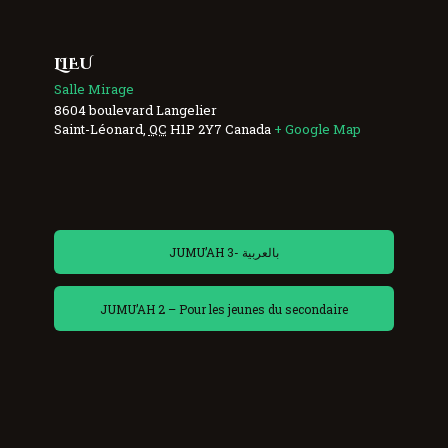
LIEU
Salle Mirage
8604 boulevard Langelier
Saint-Léonard
,
QC
H1P 2Y7
Canada
+ Google Map
JUMU’AH 3- بالعربية
JUMU’AH 2 – Pour les jeunes du secondaire