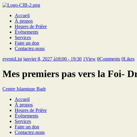
Accueil
À propos
Heures de Prière
Événements
Services
Faire un don
Contactez-nous
eventsList
janvier 8, 2027 à18:00 - 19:30
1
View
0
Comments
0
Likes
Mes premiers pas vers la Foi- 
Centre Islamique Badr
Accueil
À propos
Heures de Prière
Événements
Services
Faire un don
Contactez-nous