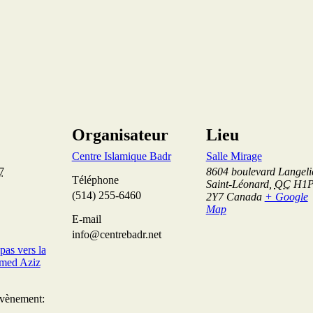
Organisateur
Lieu
Centre Islamique Badr
Salle Mirage
7
8604 boulevard Langeli
Téléphone
Saint-Léonard
,
QC
H1
(514) 255-6460
2Y7
Canada
+ Google
Map
E-mail
info@centrebadr.net
pas vers la
med Aziz
Évènement: