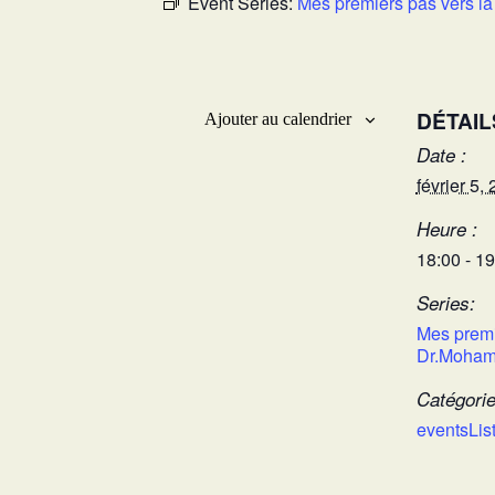
Event Series:
Mes premiers pas vers la
DÉTAIL
Ajouter au calendrier
Date :
février 5,
Heure :
18:00 - 1
Series:
Mes premi
Dr.Mohame
Catégori
eventsLis