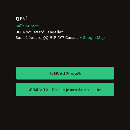
LIEU
Salle Mirage
8604 boulevard Langelier
Saint-Léonard
,
QC
H1P 2Y7
Canada
+ Google Map
JUMU’AH 3- بالعربية
JUMU’AH 2 – Pour les jeunes du secondaire