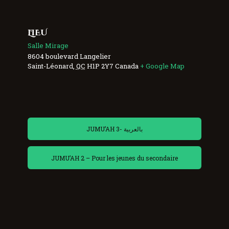
LIEU
Salle Mirage
8604 boulevard Langelier
Saint-Léonard
,
QC
H1P 2Y7
Canada
+ Google Map
JUMU’AH 3- بالعربية
JUMU’AH 2 – Pour les jeunes du secondaire