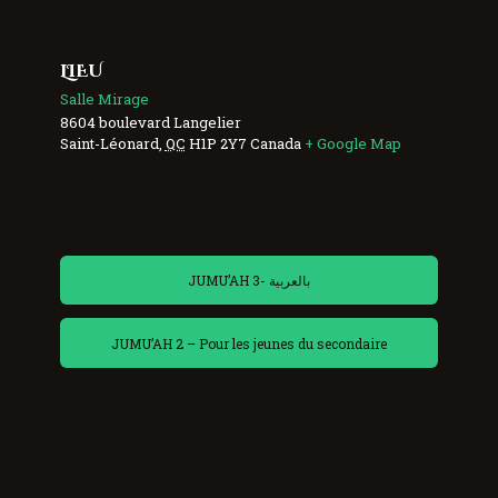
LIEU
Salle Mirage
8604 boulevard Langelier
Saint-Léonard
,
QC
H1P 2Y7
Canada
+ Google Map
JUMU’AH 3- بالعربية
JUMU’AH 2 – Pour les jeunes du secondaire