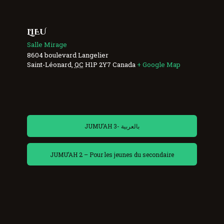
LIEU
Salle Mirage
8604 boulevard Langelier
Saint-Léonard
,
QC
H1P 2Y7
Canada
+ Google Map
JUMU’AH 3- بالعربية
JUMU’AH 2 – Pour les jeunes du secondaire