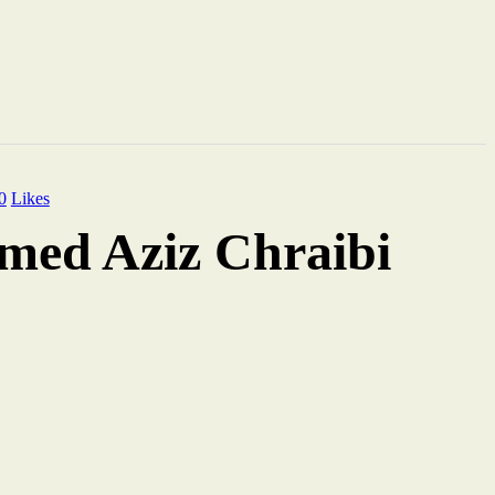
0
Likes
amed Aziz Chraibi