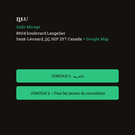
LIEU
Salle Mirage
8604 boulevard Langelier
Saint-Léonard
,
QC
H1P 2Y7
Canada
+ Google Map
JUMU’AH 3- بالعربية
JUMU’AH 2 – Pour les jeunes du secondaire