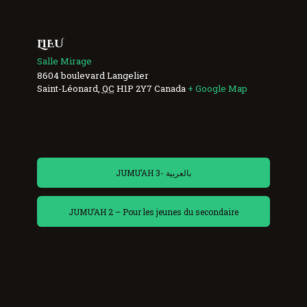
LIEU
Salle Mirage
8604 boulevard Langelier
Saint-Léonard
,
QC
H1P 2Y7
Canada
+ Google Map
JUMU’AH 3- بالعربية
JUMU’AH 2 – Pour les jeunes du secondaire