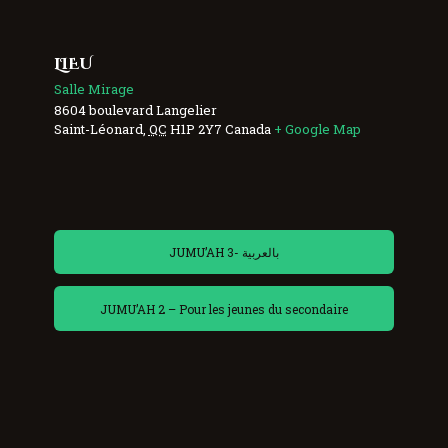
LIEU
Salle Mirage
8604 boulevard Langelier
Saint-Léonard
,
QC
H1P 2Y7
Canada
+ Google Map
JUMU’AH 3- بالعربية
JUMU’AH 2 – Pour les jeunes du secondaire