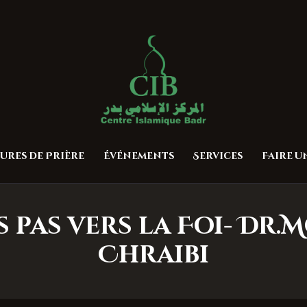
Accueil
À propos
Centre Islamique Badr
Heures de Prière
Événements
Services
ures de Prière
Événements
Services
Faire 
Faire un don
Contactez-nous
 pas vers la Foi- Dr
Chraibi