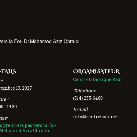
ers la Foi- Dr.Mohamed Aziz Chraibi
TAILS
ORGANISATEUR
Centre Islamique Badr
e :
cembre 10, 2027
Téléphone
(514) 255-6460
re :
00 - 19:30
E-mail
info@centrebadr.net
ies:
 premiers pas vers la Foi-
.Mohamed Aziz Chraibi