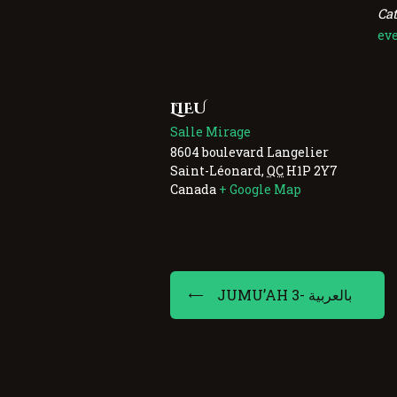
Ca
ev
LIEU
Salle Mirage
8604 boulevard Langelier
Saint-Léonard
,
QC
H1P 2Y7
Canada
+ Google Map
JUMU’AH 3- بالعربية