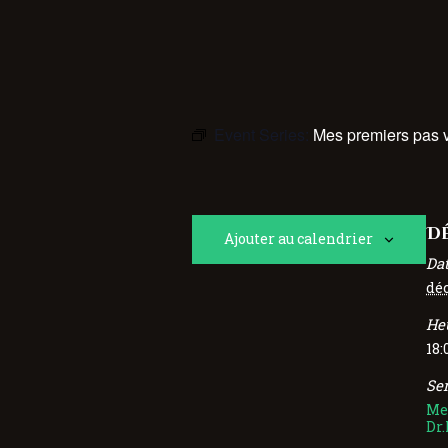
Event Series:
Mes premiers pas v
DÉ
Ajouter au calendrier
Dat
dé
Heu
18:
Ser
Mes
Dr