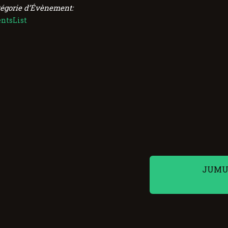
tégorie d’Évènement:
entsList
JUMU’