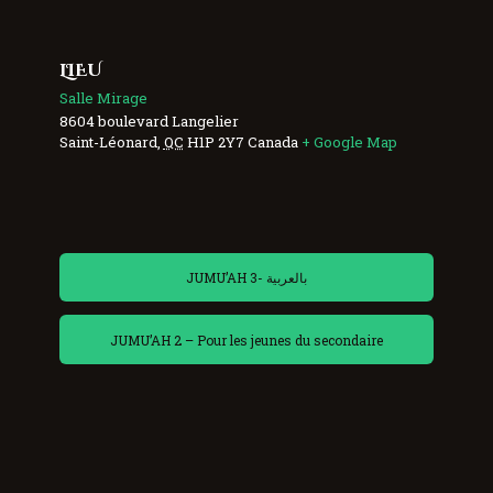
LIEU
Salle Mirage
8604 boulevard Langelier
Saint-Léonard
,
QC
H1P 2Y7
Canada
+ Google Map
JUMU’AH 3- بالعربية
JUMU’AH 2 – Pour les jeunes du secondaire