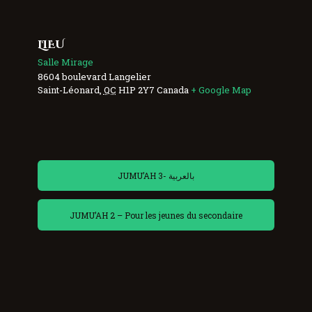
LIEU
Salle Mirage
8604 boulevard Langelier
Saint-Léonard
,
QC
H1P 2Y7
Canada
+ Google Map
JUMU’AH 3- بالعربية
JUMU’AH 2 – Pour les jeunes du secondaire