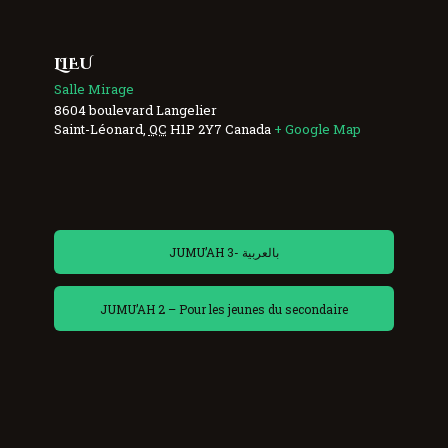
LIEU
Salle Mirage
8604 boulevard Langelier
Saint-Léonard
,
QC
H1P 2Y7
Canada
+ Google Map
JUMU’AH 3- بالعربية
JUMU’AH 2 – Pour les jeunes du secondaire