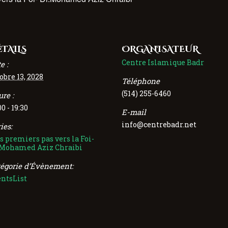
TAILS
ORGANISATEUR
Centre Islamique Badr
e :
obre 13, 2028
Téléphone
(514) 255-6460
re :
00 - 19:30
E-mail
info@centrebadr.net
ies:
 premiers pas vers la Foi-
.Mohamed Aziz Chraibi
tégorie d’Évènement:
entsList