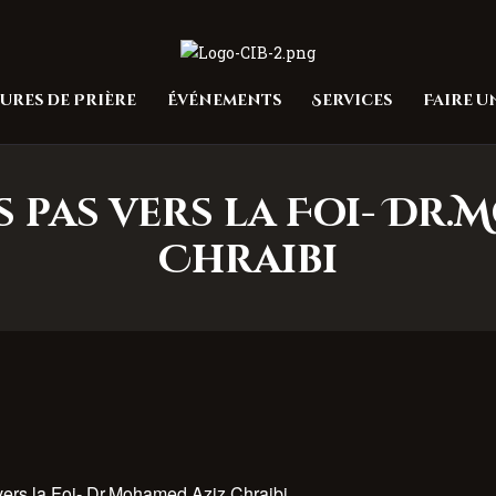
Accueil
À propos
Centre Islamique Badr
ures de Prière
Événements
Services
Faire 
Heures de Prière
Événements
 pas vers la Foi- Dr
Services
Chraibi
Faire un don
Contactez-nous
ers la Foi- Dr.Mohamed Aziz Chraibi