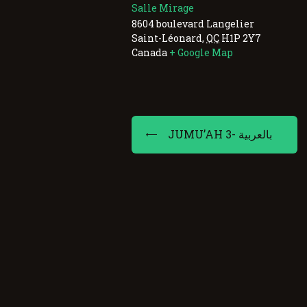
Salle Mirage
8604 boulevard Langelier
Saint-Léonard
,
QC
H1P 2Y7
Canada
+ Google Map
JUMU’AH 3- بالعربية