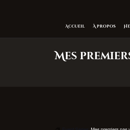
Accueil
À propos
He
Mes premiers
Event Series:
Mes premiers pas v