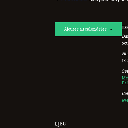
DÉ
Ajouter au calendrier
Dat
oct
Heu
18:
Ser
Mes
Dr
Ca
ev
LIEU