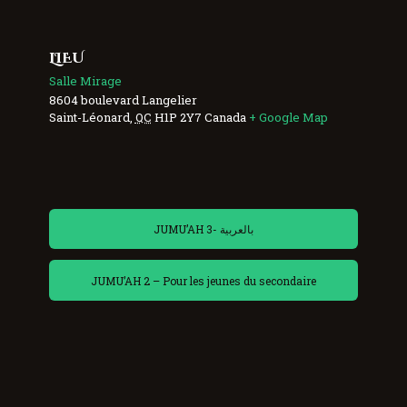
LIEU
Salle Mirage
8604 boulevard Langelier
Saint-Léonard
,
QC
H1P 2Y7
Canada
+ Google Map
JUMU’AH 3- بالعربية
JUMU’AH 2 – Pour les jeunes du secondaire